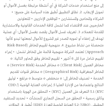
إلى منع استخدام خدمات الشركة في أي أنشطة مرتبطة بغسل الأموال أو
تمويل الإرهاب. 2. نطاق التطبيق تُطبق هذه السياسة على جميع: •
الشركاء والمحامين والمستشارين • الموظفين الإداريين • المتعاونين
الخارجيين عند الاقتضاء كما تشمل كافة الخدمات القانونية والاستشارية
المقدمة للعملاء. 3. تعريف غسل الأموال يقصد بغسل الأموال: أي عملية
تهدف إلى إخفاء أو تمويه المصدر غير المشروع للأموال لجعلها تبدو كأنها
متحصلة من نشاط مشروع. 4. منهجية تقييم المخاطر (Risk-Based
Approach) تعتمد الشركة منهجية قائمة على المخاطر تشمل: • إجراء
تقييم شامل مرة كل 6 أشهر • تقييم المخاطر وفق المحاور التالية: o
مخاطر العميل (Client Risk) o مخاطر الخدمة (Service Risk) o
المخاطر الجغرافية (Geographical Risk) o مخاطر قنوات تقديم
الخدمة • تصنيف المخاطر إلى: o منخفض o متوسط o مرتفع • توثيق
النتائج واعتمادها من الإدارة العليا 5. إجراءات العناية الواجبة (CDD /
KYC) 5.1 التعرف على العميل (KYC) • التحقق من الهوية باستخدام
وثائق رسمية • التحقق من السجل التجاري للمنشآت • تحديد المستفيد
الحقيقي (UBO) 5.2 العناية الواجبة المعززة (EDD) تُطبق في الحالات