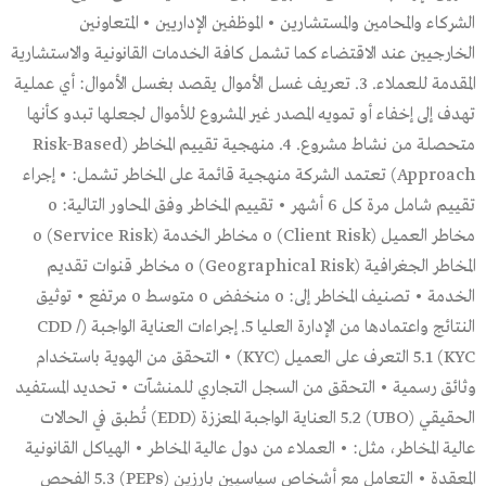
الشركاء والمحامين والمستشارين • الموظفين الإداريين • المتعاونين
الخارجيين عند الاقتضاء كما تشمل كافة الخدمات القانونية والاستشارية
المقدمة للعملاء. 3. تعريف غسل الأموال يقصد بغسل الأموال: أي عملية
تهدف إلى إخفاء أو تمويه المصدر غير المشروع للأموال لجعلها تبدو كأنها
متحصلة من نشاط مشروع. 4. منهجية تقييم المخاطر (Risk-Based
Approach) تعتمد الشركة منهجية قائمة على المخاطر تشمل: • إجراء
تقييم شامل مرة كل 6 أشهر • تقييم المخاطر وفق المحاور التالية: o
مخاطر العميل (Client Risk) o مخاطر الخدمة (Service Risk) o
المخاطر الجغرافية (Geographical Risk) o مخاطر قنوات تقديم
الخدمة • تصنيف المخاطر إلى: o منخفض o متوسط o مرتفع • توثيق
النتائج واعتمادها من الإدارة العليا 5. إجراءات العناية الواجبة (CDD /
KYC) 5.1 التعرف على العميل (KYC) • التحقق من الهوية باستخدام
وثائق رسمية • التحقق من السجل التجاري للمنشآت • تحديد المستفيد
الحقيقي (UBO) 5.2 العناية الواجبة المعززة (EDD) تُطبق في الحالات
عالية المخاطر، مثل: • العملاء من دول عالية المخاطر • الهياكل القانونية
المعقدة • التعامل مع أشخاص سياسيين بارزين (PEPs) 5.3 الفحص