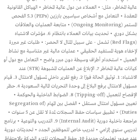
عالية المخاطر، مثل: • العملاء من دول عالية المخاطر • الهياكل القانونية
المعقدة • التعامل مع أشخاص سياسيين بارزين (PEPs) 5.3 الفحص
المستمر (Ongoing Monitoring) • متابعة العمليات والعلاقات
بشكل دوري • تحديث بيانات العملاء بانتظام 6. مؤشرات الاشتباه
(Red Flags) تشمل – على سبيل المثال لا الحصر: • طلبات غير مبررة
لإخفاء هوية المستفيد الحقيقي • عمليات مالية غير متناسبة مع نشاط
العميل • استخدام أطراف وسيطة دون مبرر واضح • التعامل مع دول أو
كيانات عالية المخاطر 7. الإبلاغ عن العمليات المشبوهة (STR) عند
الاشتباه: 1. توثيق الحالة فورًا 2. رفع تقرير داخلي لمسؤول الامتثال 3. قيام
مسؤول الامتثال برفع البلاغ إلى وحدة التحريات المالية السعودية 4. حظر
الإفصاح للعميل (Tipping-off) 8. الضوابط الداخلية والحوكمة •
تعيين مسؤول امتثال مستقل • الفصل بين المهام (Segregation of
Duties) • تطبيق سياسات حفظ السجلات لمدة لا تقل عن 5 سنوات •
مراجعة داخلية دورية (Internal Audit) 9. التدريب والتوعية • برنامج
تدريبي سنوي إلزامي • تدريب خاص للموظفين الجدد • تحديثات دورية
عند صدور تعليمات جديدة 10. حفظ السجلات تلتزم الشركة بالاحتفاظ