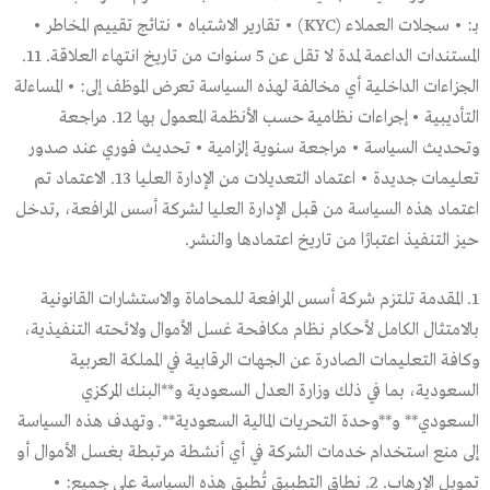
بـ: • سجلات العملاء (KYC) • تقارير الاشتباه • نتائج تقييم المخاطر •
المستندات الداعمة لمدة لا تقل عن 5 سنوات من تاريخ انتهاء العلاقة. 11.
الجزاءات الداخلية أي مخالفة لهذه السياسة تعرض الموظف إلى: • المساءلة
التأديبية • إجراءات نظامية حسب الأنظمة المعمول بها 12. مراجعة
وتحديث السياسة • مراجعة سنوية إلزامية • تحديث فوري عند صدور
تعليمات جديدة • اعتماد التعديلات من الإدارة العليا 13. الاعتماد تم
اعتماد هذه السياسة من قبل الإدارة العليا لشركة أسس المرافعة، ,تدخل
حيز التنفيذ اعتبارًا من تاريخ اعتمادها والنشر.
1. المقدمة تلتزم شركة أسس المرافعة للمحاماة والاستشارات القانونية
بالامتثال الكامل لأحكام نظام مكافحة غسل الأموال ولائحته التنفيذية،
وكافة التعليمات الصادرة عن الجهات الرقابية في المملكة العربية
السعودية، بما في ذلك وزارة العدل السعودية و**البنك المركزي
السعودي** و**وحدة التحريات المالية السعودية**. وتهدف هذه السياسة
إلى منع استخدام خدمات الشركة في أي أنشطة مرتبطة بغسل الأموال أو
تمويل الإرهاب. 2. نطاق التطبيق تُطبق هذه السياسة على جميع: •