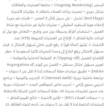
المستمر (Ongoing Monitoring) • متابعة العمليات والعلاقات
بشكل دوري • تحديث بيانات العملاء بانتظام 6. مؤشرات الاشتباه
(Red Flags) تشمل – على سبيل المثال لا الحصر: • طلبات غير مبررة
لإخفاء هوية المستفيد الحقيقي • عمليات مالية غير متناسبة مع نشاط
العميل • استخدام أطراف وسيطة دون مبرر واضح • التعامل مع دول أو
كيانات عالية المخاطر 7. الإبلاغ عن العمليات المشبوهة (STR) عند
الاشتباه: 1. توثيق الحالة فورًا 2. رفع تقرير داخلي لمسؤول الامتثال 3. قيام
مسؤول الامتثال برفع البلاغ إلى وحدة التحريات المالية السعودية 4. حظر
الإفصاح للعميل (Tipping-off) 8. الضوابط الداخلية والحوكمة •
تعيين مسؤول امتثال مستقل • الفصل بين المهام (Segregation of
Duties) • تطبيق سياسات حفظ السجلات لمدة لا تقل عن 5 سنوات •
مراجعة داخلية دورية (Internal Audit) 9. التدريب والتوعية • برنامج
تدريبي سنوي إلزامي • تدريب خاص للموظفين الجدد • تحديثات دورية
عند صدور تعليمات جديدة 10. حفظ السجلات تلتزم الشركة بالاحتفاظ
بـ: • سجلات العملاء (KYC) • تقارير الاشتباه • نتائج تقييم المخاطر •
المستندات الداعمة لمدة لا تقل عن 5 سنوات من تاريخ انتهاء العلاقة. 11.